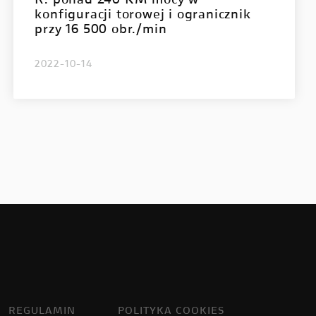
R: ponad 240 KM mocy w
konfiguracji torowej i ogranicznik
przy 16 500 obr./min
2022-10-14
REGULAMIN
POLITYKA COOKIES