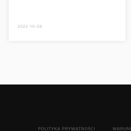
2022-10-28
POLITYKA PRYWATNOŚCI
WARUNK