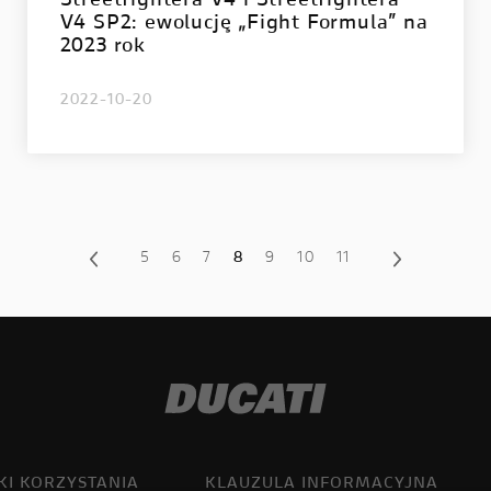
Streetfightera V4 i Streetfightera
V4 SP2: ewolucję „Fight Formula” na
2023 rok
2022-10-20
5
6
7
8
9
10
11
I KORZYSTANIA
KLAUZULA INFORMACYJNA