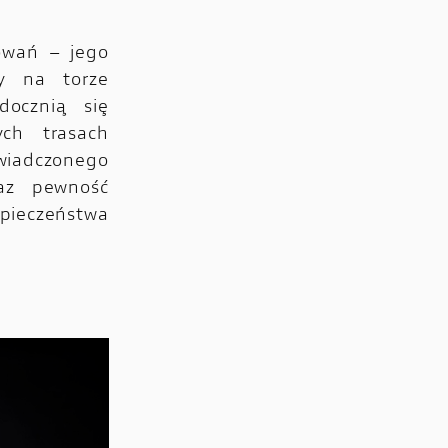
owań – jego
y na torze
docznią się
ch trasach
iadczonego
raz pewność
ieczeństwa