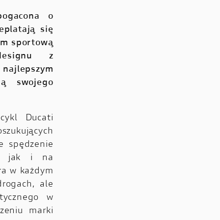
bogacona o
platają się
tym sportową
designu z
najlepszym
ją swojego
cykl Ducati
szukujących
e spędzenie
, jak i na
óra w każdym
rogach, ale
stycznego w
zeniu marki