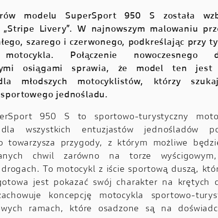
rów modelu SuperSport 950 S została wz
ę „Stripe Livery”. W najnowszym malowaniu prze
ałego, szarego i czerwonego, podkreślając przy 
ę motocykla. Połączenie nowoczesnego 
tymi osiągami sprawia, że model ten jest 
la młodszych motocyklistów, którzy szuka
 sportowego jednośladu.
rSport 950 S to sportowo-turystyczny moto
dla wszystkich entuzjastów jednośladów po
o towarzysza przygody, z którym możliwe będzi
ianych chwil zarówno na torze wyścigowym
 drogach. To motocykl z iście sportową duszą, kt
otowa jest pokazać swój charakter na krętych d
achowuje koncepcję motocykla sportowo-tury
owych ramach, które osadzone są na doświadc