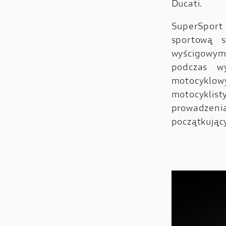
Ducati.
SuperSport
sportową 
wyścigowym
podczas w
motocyklo
motocyklis
prowadzen
początkując