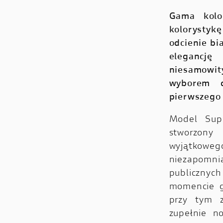
Gama kolo
kolorystyk
odcienie bi
elegancj
niesamowi
wyborem d
pierwszego
Model Supe
stworzony 
wyjątkoweg
niezapomn
publicznych
momencie g
przy tym z
zupełnie n