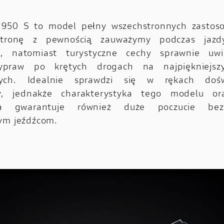
 950 S to model pełny wszechstronnych zastos
stronę z pewnością zauważymy podczas jazd
, natomiast turystyczne cechy sprawnie uwi
ypraw po krętych drogach na najpiękniejszy
wych. Idealnie sprawdzi się w rękach dośw
ty, jednakże charakterystyka tego modelu o
ia gwarantuje również duże poczucie bezp
ym jeźdźcom.