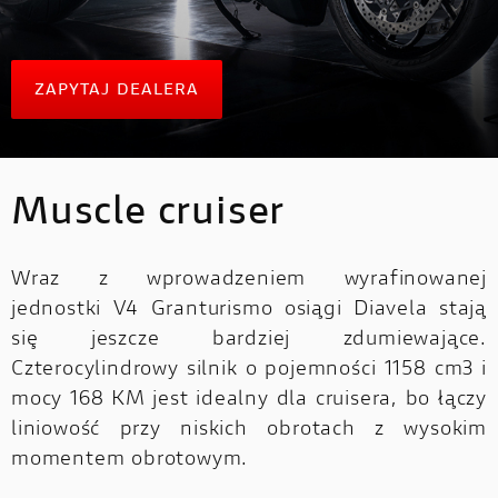
HYPERMOTARD
MONSTER
DUCATI APP
V4 PIKES PEAK
V4 S
NOWOŚĆ
NOWOŚĆ
MONSTER
KONFIGURATOR
ZAPYTAJ DEALERA
NOWOŚĆ
NOWOŚĆ
V4 RS
V4 R
MULTISTRADA
ZNAJDŹ DEALERA
MULTISTRADA
STREETFIGHTER
NOWOŚĆ
Muscle cruiser
JAZDA TESTOWA
STREETFIGHTER
Wraz z wprowadzeniem wyrafinowanej
jednostki V4 Granturismo osiągi Diavela stają
PANIGALE
PANIGALE
E-BIKE
się jeszcze bardziej zdumiewające.
NOWOŚĆ
Czterocylindrowy silnik o pojemności 1158 cm3 i
mocy 168 KM jest idealny dla cruisera, bo łączy
E-BIKE
liniowość przy niskich obrotach z wysokim
momentem obrotowym.
SCRAMBLER