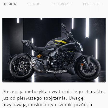
DESIGN
SILNIK
PODWOZIE
TECHNOLOGI
Prezencja motocykla uwydatnia jego charakter
już od pierwszego spojrzenia. Uwagę
przykuwają muskularny i szeroki przód, a