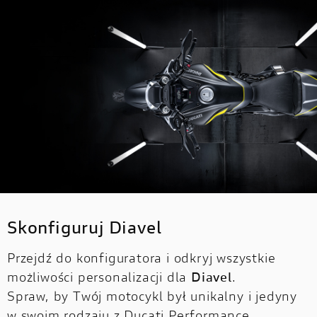
Skonfiguruj Diavel
Przejdź do konfiguratora i odkryj wszystkie
możliwości personalizacji dla
Diavel
.
Spraw, by Twój motocykl był unikalny i jedyny
w swoim rodzaju z Ducati Performance