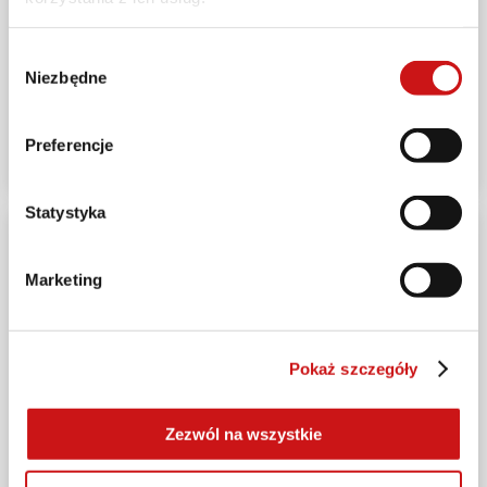
NOWOŚCI
Wybór
Niezbędne
zgody
Multistrada V4 Rally dołącza do programu
personalizacji Ducati Factory Made
Preferencje
2026-04-27
Statystyka
Marketing
Pokaż szczegóły
Zezwól na wszystkie