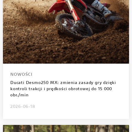
HYPERMOTARD
MONSTER
DUCATI APP
V4 PIKES PEAK
V4 S
NOWOŚĆ
NOWOŚĆ
MONSTER
KONFIGURATOR
NOWOŚĆ
NOWOŚĆ
V4 RS
V4 R
MULTISTRADA
ZNAJDŹ DEALERA
MULTISTRADA
STREETFIGHTER
NOWOŚĆ
JAZDA TESTOWA
STREETFIGHTER
NOWOŚCI
Ducati Desmo250 MX: zmienia zasady gry dzięki
PANIGALE
PANIGALE
E-BIKE
kontroli trakcji i prędkości obrotowej do 15 000
NOWOŚĆ
obr./min
E-BIKE
2026-06-18
SCRAMBLER