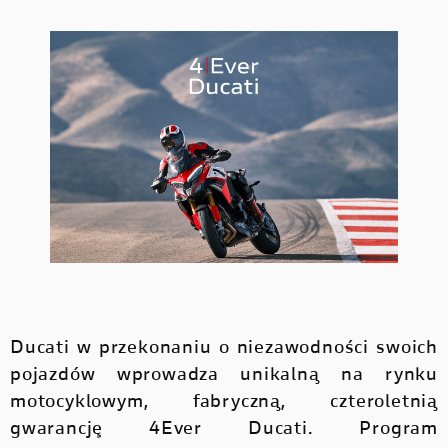
HYPERMOTARD
MONSTER
DUCATI APP
V4 PIKES PEAK
V4 S
NOWOŚĆ
NOWOŚĆ
MONSTER
KONFIGURATOR
NOWOŚĆ
NOWOŚĆ
V4 RS
V4 R
MULTISTRADA
ZNAJDŹ DEALERA
MULTISTRADA
STREETFIGHTER
NOWOŚĆ
JAZDA TESTOWA
STREETFIGHTER
PANIGALE
PANIGALE
E-BIKE
NOWOŚĆ
Ducati w przekonaniu o niezawodności swoich
E-BIKE
pojazdów wprowadza unikalną na rynku
motocyklowym, fabryczną, czteroletnią
gwarancję 4Ever Ducati. Program
SCRAMBLER