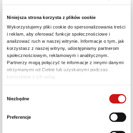
Wydłużona gwarancja 4Ever Ducati wymaga
przestrzegania planu konserwacji zawartej w
Niniejsza strona korzysta z plików cookie
instrukcji obsługi motocykla. W przypadku
Wykorzystujemy pliki cookie do spersonalizowania treści
sprzedaży pojazdu, program 4Ever Ducati
i reklam, aby oferować funkcje społecznościowe i
zostanie przeniesiony na nowego właściciela.
analizować ruch w naszej witrynie. Informacje o tym, jak
Gwarancja powiązana jest z motocyklem,
korzystasz z naszej witryny, udostępniamy partnerom
niezależnie od zmian jego właściciela w ramach
społecznościowym, reklamowym i analitycznym.
okresu gwarancyjnego. Chcesz dowiedzieć się
Partnerzy mogą połączyć te informacje z innymi danymi
więcej? Skontaktuj się z
najbliższym dealerem
otrzymanymi od Ciebie lub uzyskanymi podczas
Ducati
.
korzystania z ich usług.
Wybór
*Dotyczy wszystkich nowych pojazdów
Niezbędne
zgody
zakupionych w oficjalnej, polskiej sieci
dealerskiej po 10 stycznia 2022 roku.
Preferencje