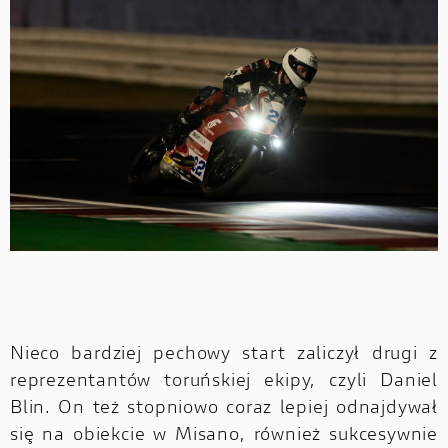
Nieco bardziej pechowy start zaliczył drugi z
reprezentantów toruńskiej ekipy, czyli Daniel
Blin. On też stopniowo coraz lepiej odnajdywał
się na obiekcie w Misano, również sukcesywnie