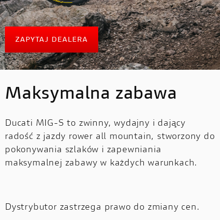
HYPERMOTARD
MONSTER
DUCATI APP
V4 PIKES PEAK
V4 S
NOWOŚĆ
NOWOŚĆ
MONSTER
KONFIGURATOR
ZAPYTAJ DEALERA
NOWOŚĆ
NOWOŚĆ
V4 RS
V4 R
MULTISTRADA
ZNAJDŹ DEALERA
MULTISTRADA
STREETFIGHTER
NOWOŚĆ
Maksymalna zabawa
JAZDA TESTOWA
STREETFIGHTER
Ducati MIG-S to zwinny, wydajny i dający
radość z jazdy rower all mountain, stworzony do
PANIGALE
PANIGALE
E-BIKE
pokonywania szlaków i zapewniania
NOWOŚĆ
maksymalnej zabawy w każdych warunkach.
E-BIKE
Dystrybutor zastrzega prawo do zmiany cen.
SCRAMBLER