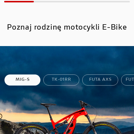
Poznaj rodzinę motocykli E-Bike
MIG-S
TK-01RR
FUTA AXS
FU