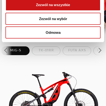
Zezwól na wszystkie
Zezwól na wybór
Odmowa
MIG-S
TK-01RR
FUTA AXS
FUT