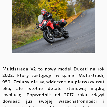
HYPERMOTARD
MONSTER
DUCATI APP
V4 PIKES PEAK
V4 S
NOWOŚĆ
NOWOŚĆ
MONSTER
KONFIGURATOR
NOWOŚĆ
NOWOŚĆ
V4 RS
V4 R
MULTISTRADA
ZNAJDŹ DEALERA
MULTISTRADA
STREETFIGHTER
NOWOŚĆ
JAZDA TESTOWA
STREETFIGHTER
PANIGALE
Multistrada V2 to nowy model Ducati na rok
PANIGALE
E-BIKE
NOWOŚĆ
2022, który zastępuje w gamie Multistradę
950. Zmiany nie są widoczne na pierwszy rzut
E-BIKE
oka, ale istotne detale stanowią mądrą
ewolucję. Poprzednik od 2017 roku zdążył
dowieść już swojej wszechstronności i
SCRAMBLER