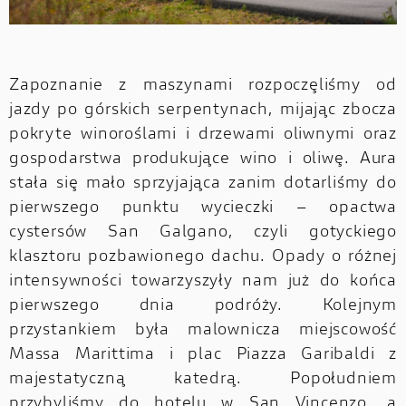
Zapoznanie z maszynami rozpoczęliśmy od
jazdy po górskich serpentynach, mijając zbocza
pokryte winoroślami i drzewami oliwnymi oraz
gospodarstwa produkujące wino i oliwę. Aura
stała się mało sprzyjająca zanim dotarliśmy do
pierwszego punktu wycieczki – opactwa
cystersów San Galgano, czyli gotyckiego
klasztoru pozbawionego dachu. Opady o różnej
intensywności towarzyszyły nam już do końca
pierwszego dnia podróży. Kolejnym
przystankiem była malownicza miejscowość
Massa Marittima i plac Piazza Garibaldi z
majestatyczną katedrą. Popołudniem
przybyliśmy do hotelu w San Vincenzo, a