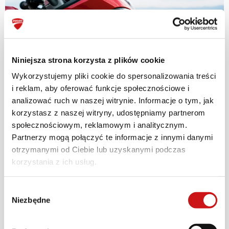
Niniejsza strona korzysta z plików cookie
Wykorzystujemy pliki cookie do spersonalizowania treści
i reklam, aby oferować funkcje społecznościowe i
analizować ruch w naszej witrynie. Informacje o tym, jak
korzystasz z naszej witryny, udostępniamy partnerom
społecznościowym, reklamowym i analitycznym.
Partnerzy mogą połączyć te informacje z innymi danymi
Piękne drogi wijące się między klimatycznymi
otrzymanymi od Ciebie lub uzyskanymi podczas
miasteczkami wzdłuż wybrzeża z licznymi
korzystania z ich usług.
przewyższeniami wymagały dużo koncentracji.
Pamiętam, że był to moment, w którym
Wybór
Multistrada V2 wprowadziła mnie w stan
Niezbędne
zgody
błogiej hipnozy. W tamtym momencie byłem
tylko ja, maszyna i rozkoszne poczucie wolności.