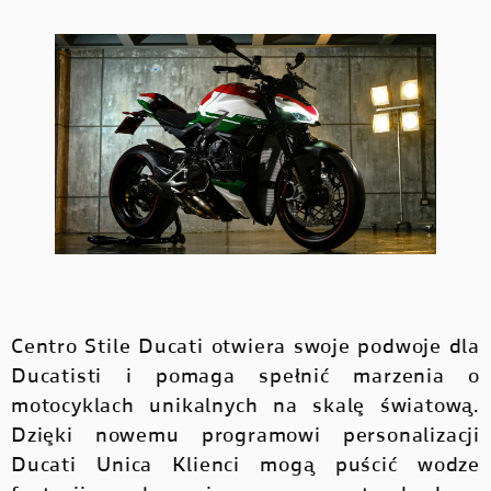
HYPERMOTARD
MONSTER
DUCATI APP
V4 PIKES PEAK
V4 S
NOWOŚĆ
NOWOŚĆ
MONSTER
KONFIGURATOR
NOWOŚĆ
NOWOŚĆ
V4 RS
V4 R
MULTISTRADA
ZNAJDŹ DEALERA
MULTISTRADA
STREETFIGHTER
NOWOŚĆ
JAZDA TESTOWA
STREETFIGHTER
PANIGALE
PANIGALE
E-BIKE
NOWOŚĆ
Centro Stile Ducati otwiera swoje podwoje dla
Ducatisti i pomaga spełnić marzenia o
E-BIKE
motocyklach unikalnych na skalę światową.
Dzięki nowemu programowi personalizacji
Ducati Unica Klienci mogą puścić wodze
SCRAMBLER