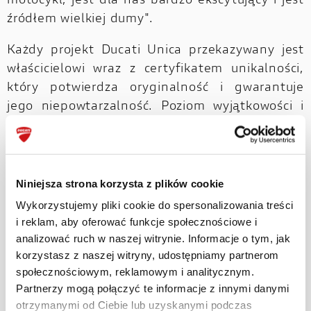
motocykl, jest dla nas bardzo ekscytujący i jest
źródłem wielkiej dumy".
Każdy projekt Ducati Unica przekazywany jest
właścicielowi wraz z certyfikatem unikalności,
który potwierdza oryginalność i gwarantuje
jego niepowtarzalność. Poziom wyjątkowości i
obsesyjna dbałość o szczegóły każdego
projektu sprawiają, że zespół Ducati Unica może
zrealizować wyłącznie ograniczoną liczbę
personalizowanych motocykli i tylko te, które
Niniejsza strona korzysta z plików cookie
uzna za zgodne z wartościami marki.
Wykorzystujemy pliki cookie do spersonalizowania treści
i reklam, aby oferować funkcje społecznościowe i
analizować ruch w naszej witrynie. Informacje o tym, jak
korzystasz z naszej witryny, udostępniamy partnerom
społecznościowym, reklamowym i analitycznym.
Partnerzy mogą połączyć te informacje z innymi danymi
otrzymanymi od Ciebie lub uzyskanymi podczas