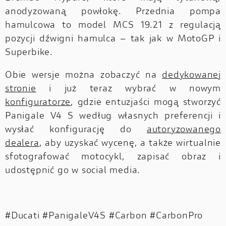
anodyzowaną powłokę. Przednia pompa
hamulcowa to model MCS 19.21 z regulacją
pozycji dźwigni hamulca – tak jak w MotoGP i
Superbike.
Obie wersje można zobaczyć na
dedykowanej
stronie
i już teraz wybrać w nowym
konfiguratorze
, gdzie entuzjaści mogą stworzyć
Panigale V4 S według własnych preferencji i
wysłać konfigurację do
autoryzowanego
dealera
, aby uzyskać wycenę, a także wirtualnie
sfotografować motocykl, zapisać obraz i
udostępnić go w social media.
#Ducati #PanigaleV4S #Carbon #CarbonPro