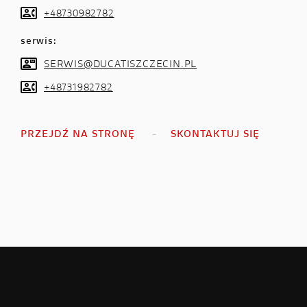
+48730982782
serwis:
SERWIS@DUCATISZCZECIN.PL
+48731982782
PRZEJDŹ NA STRONĘ
SKONTAKTUJ SIĘ