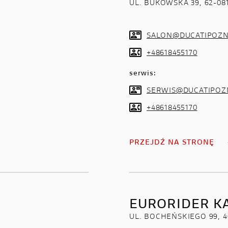
UL. BUKOWSKA 39, 62-
SALON@DUCATIPOZN
+48618455170
serwis:
SERWIS@DUCATIPOZ
+48618455170
PRZEJDŹ NA STRONĘ
EURORIDER K
UL. BOCHEŃSKIEGO 99, 4