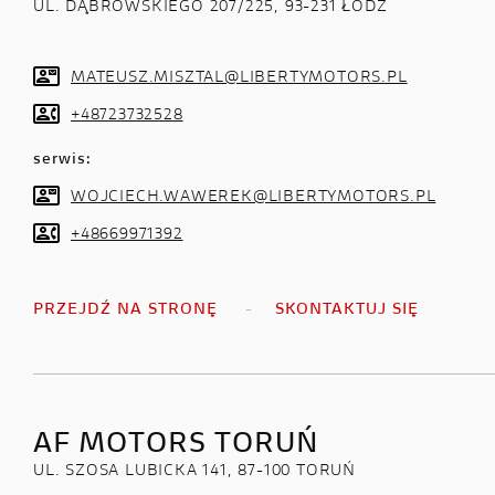
UL. DĄBROWSKIEGO 207/225, 93-231 ŁÓDŹ
MATEUSZ.MISZTAL@LIBERTYMOTORS.PL
+48723732528
serwis:
WOJCIECH.WAWEREK@LIBERTYMOTORS.PL
+48669971392
PRZEJDŹ NA STRONĘ
SKONTAKTUJ SIĘ
AF MOTORS TORUŃ
UL. SZOSA LUBICKA 141, 87-100 TORUŃ