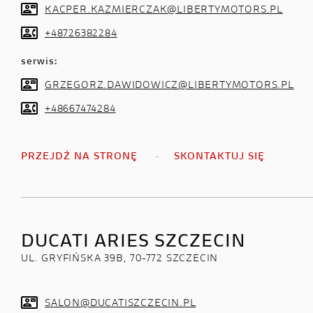
KACPER.KAZMIERCZAK@LIBERTYMOTORS.PL
+48726382284
serwis:
GRZEGORZ.DAWIDOWICZ@LIBERTYMOTORS.PL
+48667474284
PRZEJDŹ NA STRONĘ
SKONTAKTUJ SIĘ
DUCATI ARIES SZCZECIN
UL. GRYFIŃSKA 39B, 70-772 SZCZECIN
SALON@DUCATISZCZECIN.PL