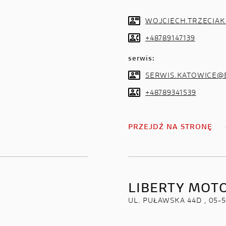
WOJCIECH.TRZECIA
+48789147139
serwis:
SERWIS.KATOWICE@
+48789341539
PRZEJDŹ NA STRONĘ
LIBERTY MOT
UL. PUŁAWSKA 44D , 05-