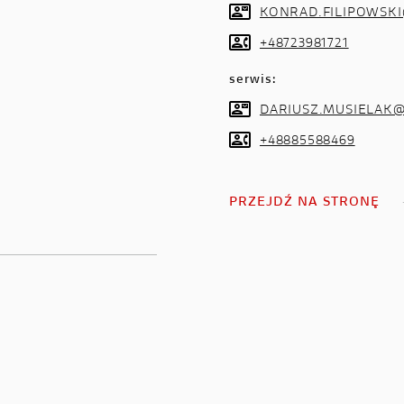
KONRAD.FILIPOWSK
+48723981721
serwis:
DARIUSZ.MUSIELAK
+48885588469
PRZEJDŹ NA STRONĘ